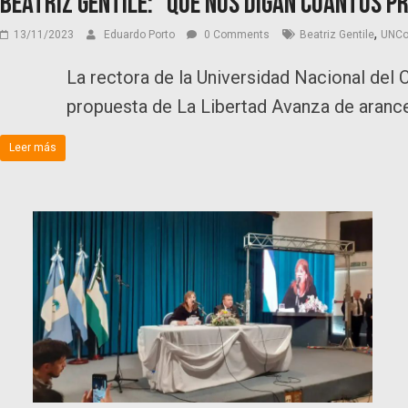
Beatriz Gentile: “Que nos digan cuántos p
,
13/11/2023
Eduardo Porto
0 Comments
Beatriz Gentile
UNC
La rectora de la Universidad Nacional del
propuesta de La Libertad Avanza de arance
Leer más