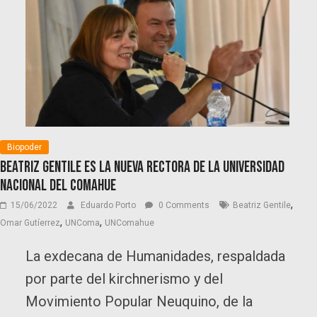
Biopoder
Beatriz Gentile es la nueva rectora de la Universidad
Nacional del Comahue
,
15/06/2022
Eduardo Porto
0 Comments
Beatriz Gentile
,
,
Omar Gutíerrez
UNComa
UNComahue
La exdecana de Humanidades, respaldada
por parte del kirchnerismo y del
Movimiento Popular Neuquino, de la