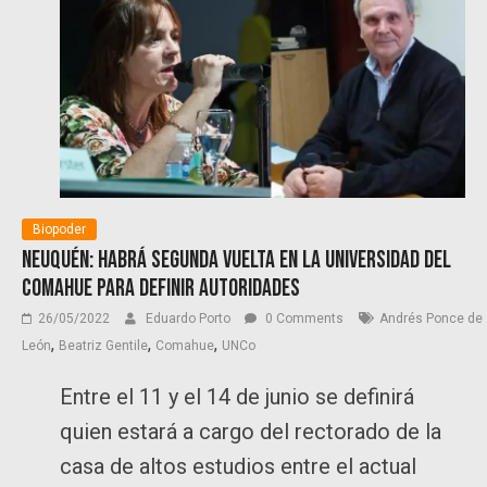
Biopoder
Neuquén: Habrá segunda vuelta en la Universidad del
Comahue para definir autoridades
26/05/2022
Eduardo Porto
0 Comments
Andrés Ponce de
,
,
,
León
Beatriz Gentile
Comahue
UNCo
Entre el 11 y el 14 de junio se definirá
quien estará a cargo del rectorado de la
casa de altos estudios entre el actual