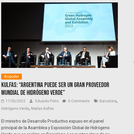
Biopoder
Kulfas: “Argentina puede ser un gran proveedor
mundial de hidrógeno verde”
,
17/05/2022
Eduardo Porto
0 Comments
Barcelona
,
Hidrógeno Verde
Matías Kulfas
El ministro de Desarrollo Productivo expuso en el panel
principal de la Asamblea y Exposición Global de Hidrógeno