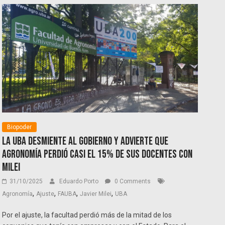
Biopoder
La UBA desmiente al Gobierno y advierte que
Agronomía perdió casi el 15% de sus docentes con
Milei
31/10/2025
Eduardo Porto
0 Comments
,
,
,
,
Agronomía
Ajuste
FAUBA
Javier Milei
UBA
Por el ajuste, la facultad perdió más de la mitad de los