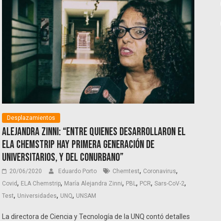
Desplazamientos
Alejandra Zinni: “Entre quienes desarrollaron el
ELA Chemstrip hay primera generación de
universitarios, y del conurbano”
,
,
20/06/2020
Eduardo Porto
Chemtest
Coronavirus
,
,
,
,
,
,
Covid
ELA Chemstrip
María Alejandra Zinni
PBL
PCR
Sars-CoV-2
,
,
,
Test
Universidades
UNQ
UNSAM
La directora de Ciencia y Tecnología de la UNQ contó detalles