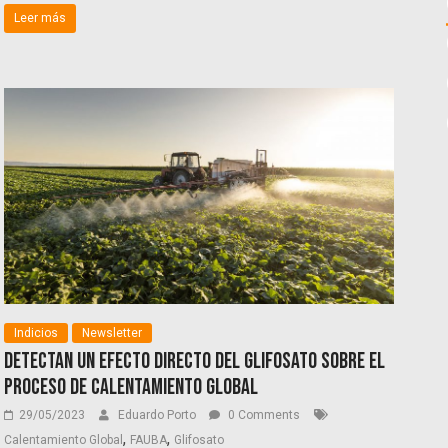
Leer más
Indicios
Newsletter
Detectan un efecto directo del Glifosato sobre el
proceso de calentamiento Global
29/05/2023
Eduardo Porto
0 Comments
,
,
Calentamiento Global
FAUBA
Glifosato