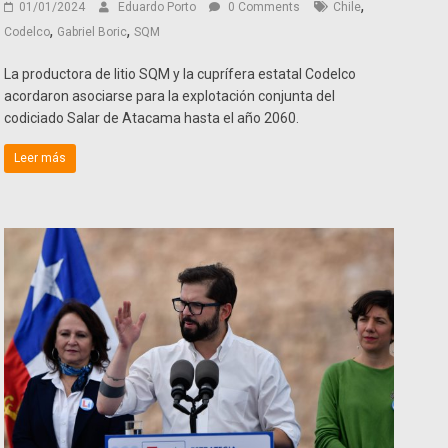
,
01/01/2024
Eduardo Porto
0 Comments
Chile
,
,
Codelco
Gabriel Boric
SQM
La productora de litio SQM y la cuprífera estatal Codelco
acordaron asociarse para la explotación conjunta del
codiciado Salar de Atacama hasta el año 2060.
Leer más