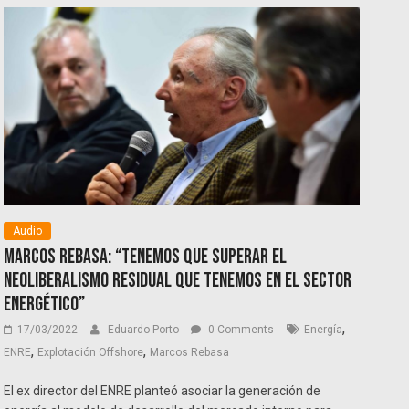
Audio
Marcos Rebasa: “Tenemos que superar el
neoliberalismo residual que tenemos en el sector
energético”
,
17/03/2022
Eduardo Porto
0 Comments
Energía
,
,
ENRE
Explotación Offshore
Marcos Rebasa
El ex director del ENRE planteó asociar la generación de