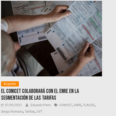
Biopoder
El CONICET colaborará con el ENRE en la
segmentación de las tarifas
,
,
,
07/05/2021
Eduardo Porto
CONICET
ENRE
FLACSO
,
,
Sergio Romano
Tarifas
UVT