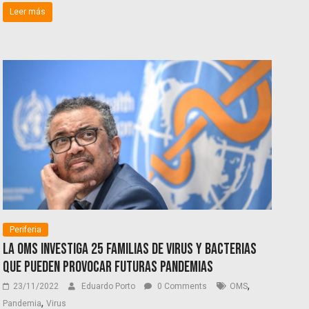
Leer más
Periferia
La OMS investiga 25 familias de virus y bacterias
que pueden provocar futuras pandemias
,
23/11/2022
Eduardo Porto
0 Comments
OMS
,
Pandemia
Virus