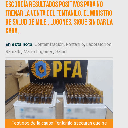
escondía resultados positivos para no
frenar la venta del fentanilo. El ministro
de Salud de Milei, Lugones, sigue sin dar la
cara.
En esta nota:
Contaminación
,
Fentanilo
,
Laboratorios
Ramallo
,
Mario Lugones
,
Salud
Testigos de la causa Fentanilo aseguran que se