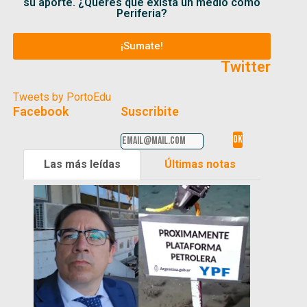
su aporte. ¿Querés que exista un medio como
Periferia?
¡Sumate!
Twitter
Tweets by PortoEdu
Facebook
Suscribite
Las más leídas
Últimas notas