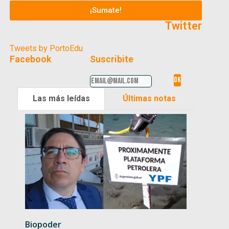
¡Sumate!
Twitter
Tweets by PortoEdu
Facebook
Suscribite
Las más leídas
Últimas notas
Biopoder