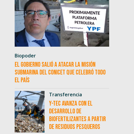
Biopoder
El Gobierno salió a atacar la misión
submarina del CONICET que celebró todo
el país
Transferencia
Y-TEC avanza con el
desarrollo de
biofertilizantes a partir
de residuos pesqueros