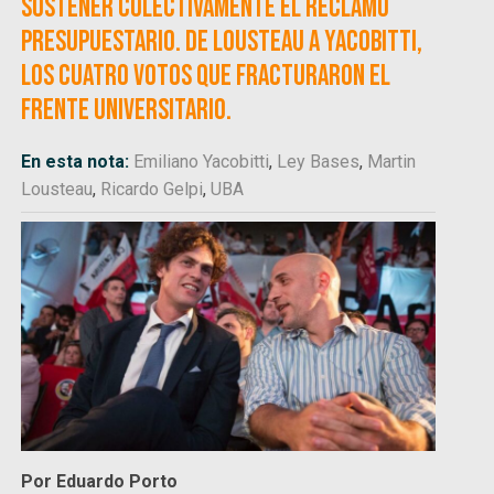
sostener colectivamente el reclamo
presupuestario. De Lousteau a Yacobitti,
los cuatro votos que fracturaron el
frente universitario.
En esta nota:
Emiliano Yacobitti
,
Ley Bases
,
Martin
Lousteau
,
Ricardo Gelpi
,
UBA
Por Eduardo Porto