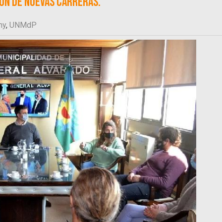
ión de nuevas carreras.
ny
,
UNMdP