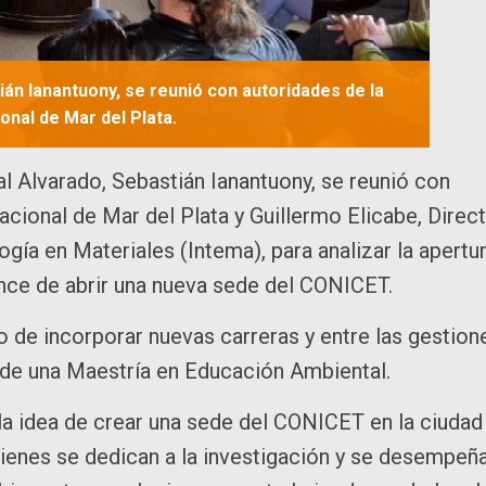
ián Ianantuony, se reunió con autoridades de la
onal de Mar del Plata.
l Alvarado, Sebastián Ianantuony, se reunió con
acional de Mar del Plata y Guillermo Elicabe, Direc
ogía en Materiales (Intema), para analizar la apertu
chance de abrir una nueva sede del CONICET.
vo de incorporar nuevas carreras y entre las gestion
a de una Maestría en Educación Ambiental.
 la idea de crear una sede del CONICET en la ciudad
uienes se dedican a la investigación y se desempeñ