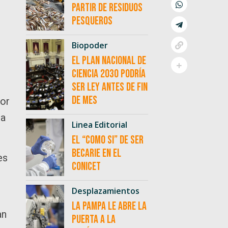
partir de residuos
pesqueros
Biopoder
El Plan Nacional de
Ciencia 2030 podría
ser ley antes de fin
de mes
tor
ra
Linea Editorial
El “como si” de ser
becarie en el
es
CONICET
Desplazamientos
La Pampa le abre la
an
puerta a la