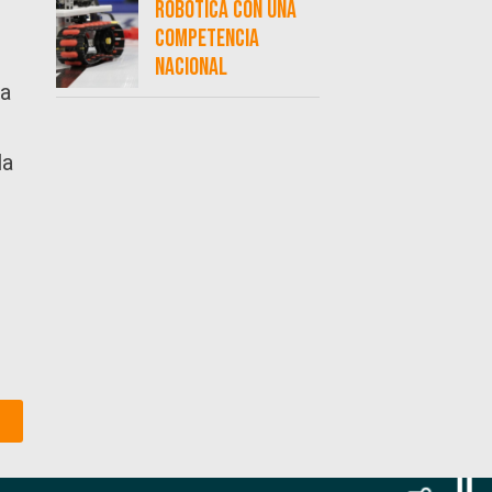
.
robótica con una
competencia
nacional
na
la