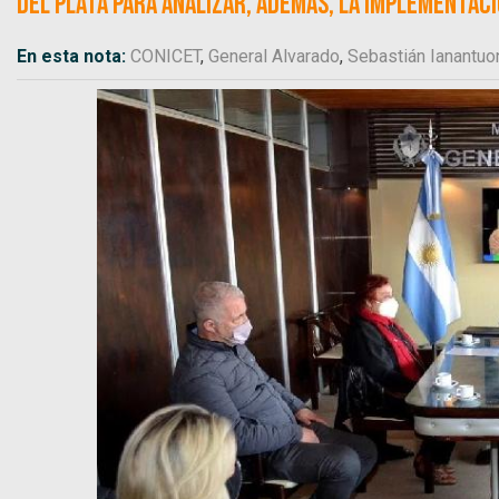
del Plata para analizar, además, la implementac
En esta nota:
CONICET
,
General Alvarado
,
Sebastián Ianantuo