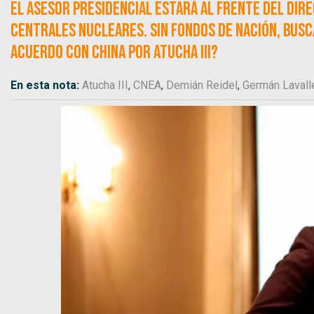
El asesor presidencial estará al frente del dir
centrales nucleares. Sin fondos de Nación, bus
acuerdo con China por Atucha III?
En esta nota:
Atucha III
,
CNEA
,
Demián Reidel
,
Germán Lavall