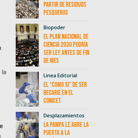
partir de residuos
pesqueros
Biopoder
El Plan Nacional de
Ciencia 2030 podría
a
ser ley antes de fin
de mes
 la
Linea Editorial
El “como si” de ser
a
becarie en el
CONICET
Desplazamientos
La Pampa le abre la
e
puerta a la
o