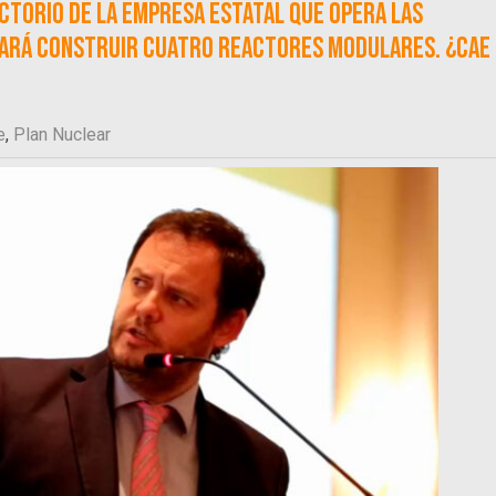
ectorio de la empresa estatal que opera las
cará construir cuatro reactores modulares. ¿Cae 
e
,
Plan Nuclear