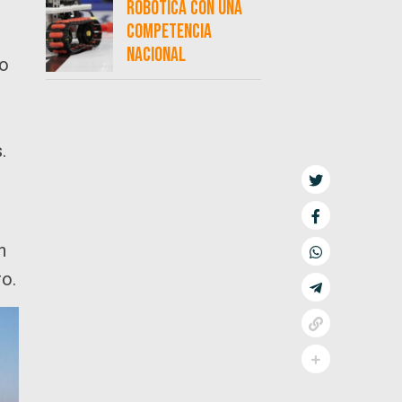
robótica con una
competencia
nacional
co
.
n
ro.