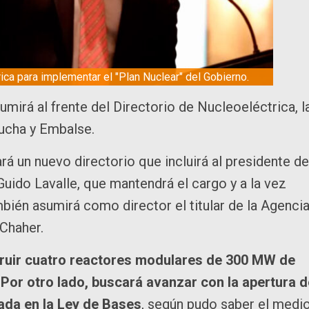
ica para implementar el "Plan Nuclear" del Gobierno.
umirá al frente del Directorio de Nucleoeléctrica, l
ucha y Embalse.
rá un nuevo directorio que incluirá al presidente de
ido Lavalle, que mantendrá el cargo y a la vez
ién asumirá como director el titular de la Agenci
Chaher.
truir cuatro reactores modulares de 300 MW de
 Por otro lado, buscará avanzar con la apertura d
tada en la Ley de Bases
, según pudo saber el medi