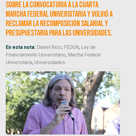
sobre la convocatoria a la Cuarta
Marcha Federal Universitaria y volvió a
reclamar la recomposición salarial y
presupuestaria para las universidades.
En esta nota:
Daniel Ricci
,
FEDUN
,
Ley de
Financiamiento Universitario
,
Marcha Federal
Universitaria
,
Universidades