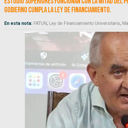
estudio superiores funcionan con la mitad del 
gobierno cumpla la ley de financiamiento.
En esta nota:
FATUN
,
Ley de Financiamiento Universitario
,
Ma