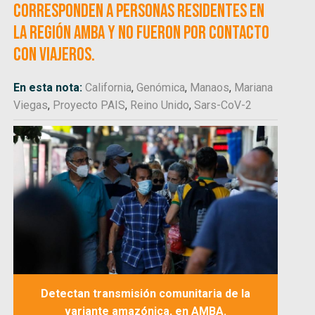
corresponden a personas residentes en
la región AMBA y no fueron por contacto
con viajeros.
En esta nota:
California
,
Genómica
,
Manaos
,
Mariana
Viegas
,
Proyecto PAIS
,
Reino Unido
,
Sars-CoV-2
Detectan transmisión comunitaria de la
variante amazónica, en AMBA.