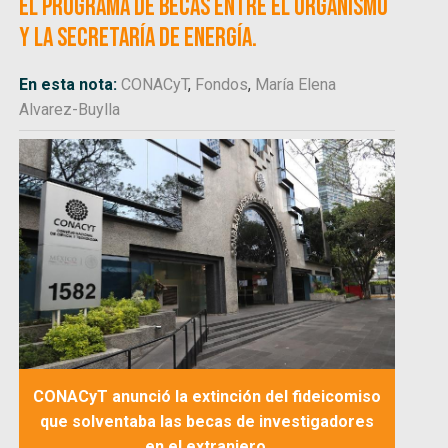
el Programa de becas entre el organismo
y la Secretaría de Energía.
En esta nota:
CONACyT
,
Fondos
,
María Elena
Alvarez-Buylla
CONACyT anunció la extinción del fideicomiso
que solventaba las becas de investigadores
en el extranjero.