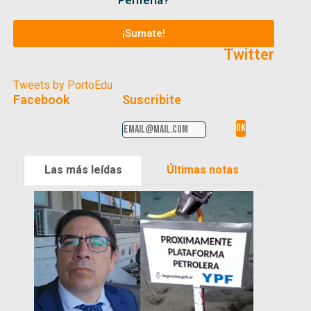
Periferia?
¡Sumate!
Twitter
Tweets by PortoEdu
Facebook
Suscribite
Las más leídas
Últimas notas