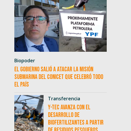
Biopoder
El Gobierno salió a atacar la misión
submarina del CONICET que celebró todo
el país
Transferencia
Y-TEC avanza con el
desarrollo de
biofertilizantes a partir
de residuos pesqueros