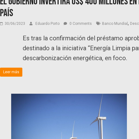
El Gobierno invertirá US$ 400 millones en
país
,
30/06/2023
Eduardo Porto
0 Comments
Banco Mundial
Desc
Es tras la confirmación del préstamo apro
destinado a la iniciativa “Energía Limpia 
descarbonización energética, en foco.
Leer más