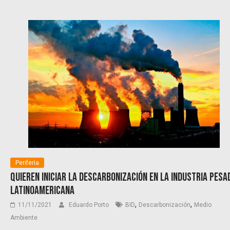
Periferia
Quieren iniciar la descarbonización en la industria pesa
latinoamericana
,
,
11/11/2021
Eduardo Porto
BID
Descarbonización
Medio
Ambiente