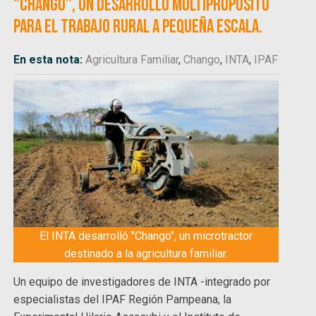
"Chango", un desarrollo multipropósito
para el trabajo rural a pequeña escala.
En esta nota:
Agricultura Familiar
,
Chango
,
INTA
,
IPAF
El INTA desarrolló "Chango", un microtractor
destinado a la agricultura familiar.
Un equipo de investigadores de INTA -integrado por
especialistas del IPAF Región Pampeana, la