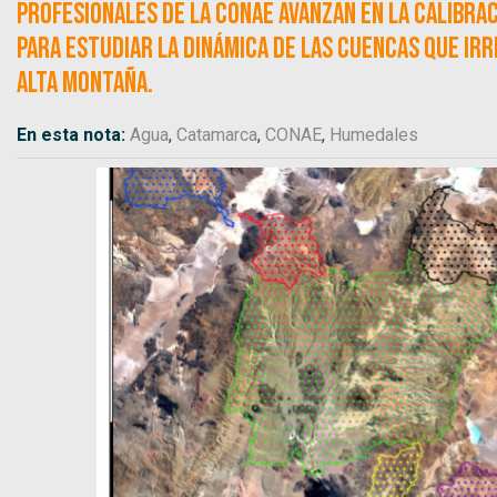
Profesionales de la CONAE avanzan en la calibrac
para estudiar la dinámica de las cuencas que irr
alta montaña.
En esta nota:
Agua
,
Catamarca
,
CONAE
,
Humedales