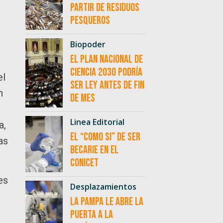
partir de residuos
pesqueros
Biopoder
El Plan Nacional de
Ciencia 2030 podría
el
ser ley antes de fin
n
de mes
Linea Editorial
a,
El “como si” de ser
as
becarie en el
CONICET
es
Desplazamientos
La Pampa le abre la
puerta a la