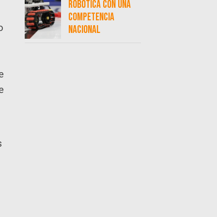
robótica con una
competencia
o
nacional
e
e
s