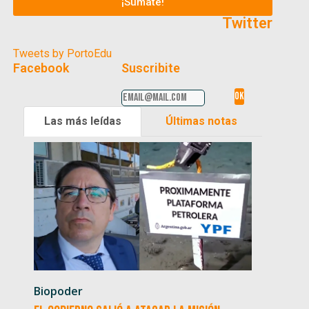
¡Sumate!
Twitter
Tweets by PortoEdu
Facebook
Suscribite
Las más leídas
Últimas notas
Biopoder