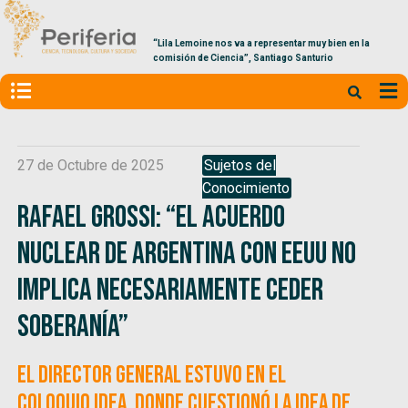
“Lila Lemoine nos va a representar muy bien en la
comisión de Ciencia”, Santiago Santurio
27 de Octubre de 2025
Sujetos del
Conocimiento
Rafael Grossi: “El acuerdo
nuclear de Argentina con EEUU no
implica necesariamente ceder
soberanía”
El director general estuvo en el
Coloquio IDEA, donde cuestionó la idea de