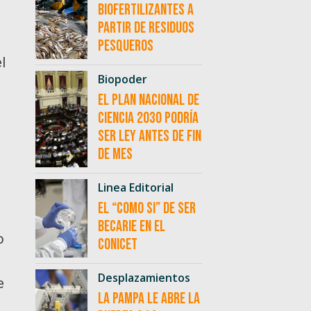
biofertilizantes a
partir de residuos
pesqueros
l
Biopoder
El Plan Nacional de
Ciencia 2030 podría
ser ley antes de fin
de mes
Linea Editorial
El “como si” de ser
becarie en el
o
CONICET
Desplazamientos
e
La Pampa le abre la