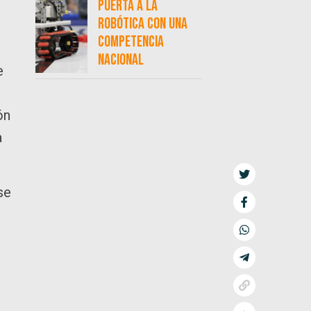
puerta a la
robótica con una
competencia
nacional
e
ón
a
se