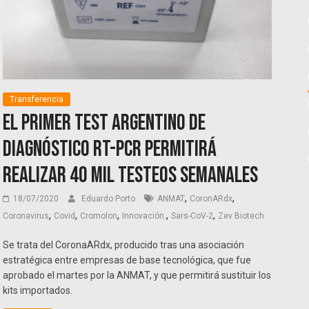
Transferencia
El primer test argentino de
diagnóstico RT-PCR permitirá
realizar 40 mil testeos semanales
,
,
18/07/2020
Eduardo Porto
ANMAT
CoronARdx
,
,
,
,
,
Coronavirus
Covid
Cromolon
Innovación.
Sars-CoV-2
Zev Biotech
Se trata del CoronaARdx, producido tras una asociación
estratégica entre empresas de base tecnológica, que fue
aprobado el martes por la ANMAT, y que permitirá sustituir los
kits importados.