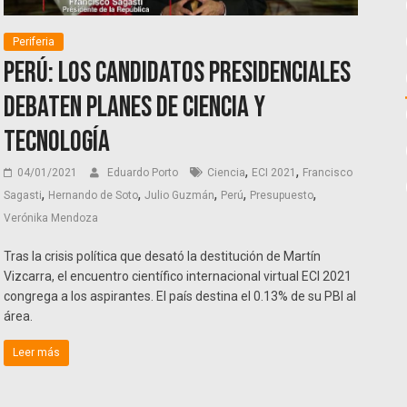
Periferia
Perú: Los candidatos presidenciales
debaten planes de ciencia y
tecnología
,
,
04/01/2021
Eduardo Porto
Ciencia
ECI 2021
Francisco
,
,
,
,
,
Sagasti
Hernando de Soto
Julio Guzmán
Perú
Presupuesto
Verónika Mendoza
Tras la crisis política que desató la destitución de Martín
Vizcarra, el encuentro científico internacional virtual ECI 2021
congrega a los aspirantes. El país destina el 0.13% de su PBI al
área.
Leer más