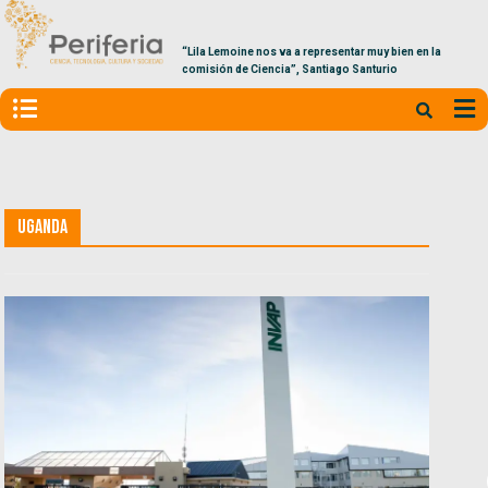
“Lila Lemoine nos va a representar muy bien en la
comisión de Ciencia”, Santiago Santurio
Uganda