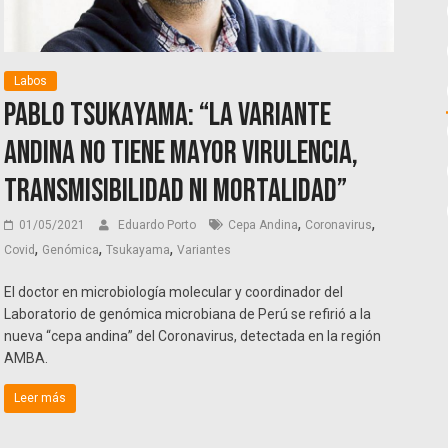
Labos
Pablo Tsukayama: “La variante
andina no tiene mayor virulencia,
transmisibilidad ni mortalidad”
,
,
01/05/2021
Eduardo Porto
Cepa Andina
Coronavirus
,
,
,
Covid
Genómica
Tsukayama
Variantes
El doctor en microbiología molecular y coordinador del
Laboratorio de genómica microbiana de Perú se refirió a la
nueva “cepa andina” del Coronavirus, detectada en la región
AMBA.
Leer más