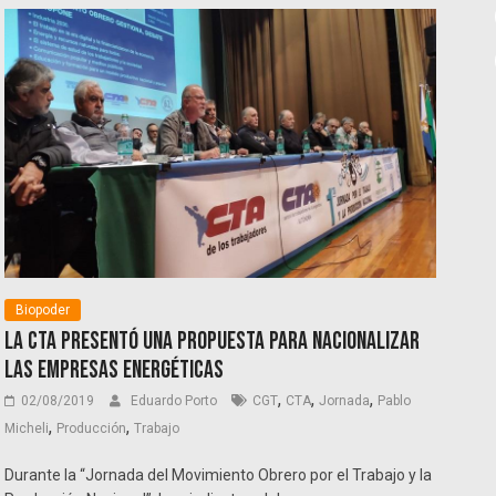
Biopoder
La CTA presentó una propuesta para nacionalizar
las empresas energéticas
,
,
,
02/08/2019
Eduardo Porto
CGT
CTA
Jornada
Pablo
,
,
Micheli
Producción
Trabajo
Durante la “Jornada del Movimiento Obrero por el Trabajo y la