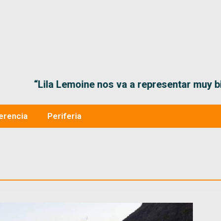
“Lila Lemoine nos va a representar muy bien en
erencia
Periferia