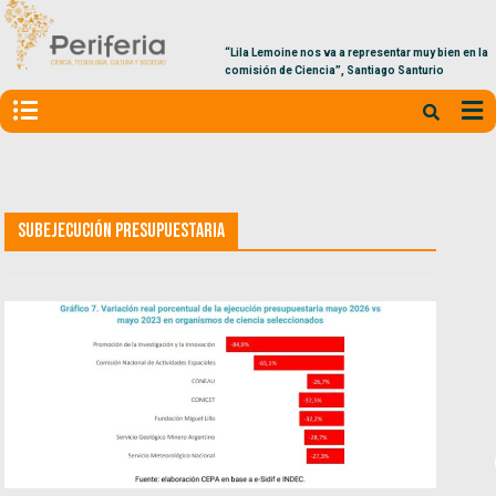
“Lila Lemoine nos va a representar muy bien en la
comisión de Ciencia”, Santiago Santurio
Subejecución Presupuestaria