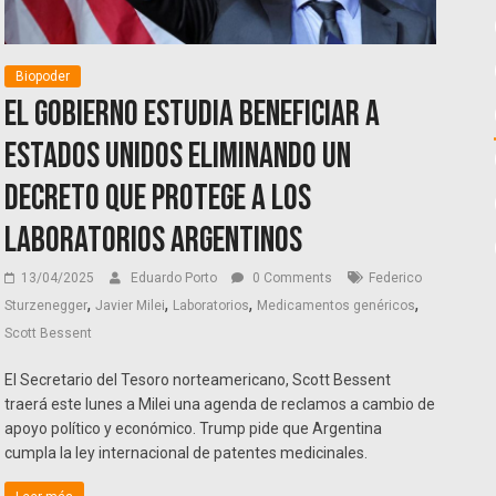
Biopoder
El Gobierno estudia beneficiar a
Estados Unidos eliminando un
decreto que protege a los
laboratorios argentinos
13/04/2025
Eduardo Porto
0 Comments
Federico
,
,
,
,
Sturzenegger
Javier Milei
Laboratorios
Medicamentos genéricos
Scott Bessent
El Secretario del Tesoro norteamericano, Scott Bessent
traerá este lunes a Milei una agenda de reclamos a cambio de
apoyo político y económico. Trump pide que Argentina
cumpla la ley internacional de patentes medicinales.