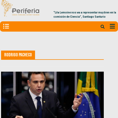
“Lila Lemoine nos va a representar muy bien en la
comisión de Ciencia”, Santiago Santurio
Rodrigo Pacheco