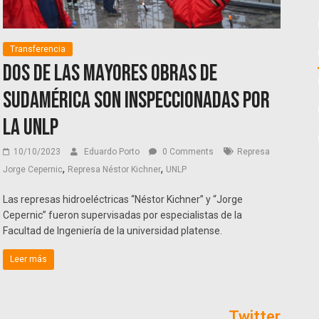
Transferencia
Dos de las mayores obras de
Sudamérica son inspeccionadas por
la UNLP
10/10/2023
Eduardo Porto
0 Comments
Represa
,
,
Jorge Cepernic
Represa Néstor Kichner
UNLP
Las represas hidroeléctricas “Néstor Kichner” y “Jorge
Cepernic” fueron supervisadas por especialistas de la
Facultad de Ingeniería de la universidad platense.
Leer más
Twitter