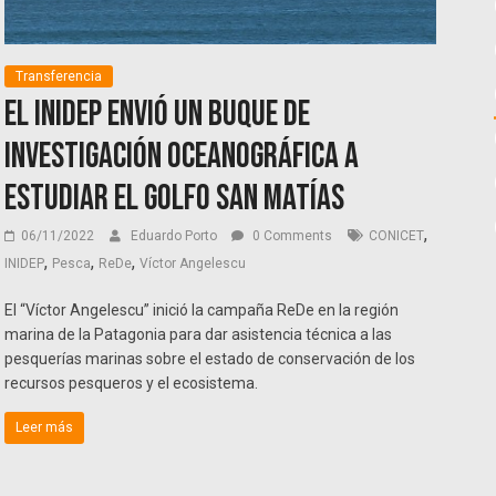
Transferencia
El INIDEP envió un buque de
investigación oceanográfica a
estudiar el Golfo San Matías
,
06/11/2022
Eduardo Porto
0 Comments
CONICET
,
,
,
INIDEP
Pesca
ReDe
Víctor Angelescu
El “Víctor Angelescu” inició la campaña ReDe en la región
marina de la Patagonia para dar asistencia técnica a las
pesquerías marinas sobre el estado de conservación de los
recursos pesqueros y el ecosistema.
Leer más