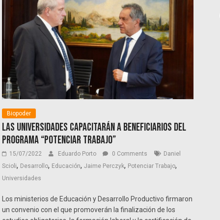
Biopoder
Las universidades capacitarán a beneficiarios del
Programa “Potenciar Trabajo”
15/07/2022
Eduardo Porto
0 Comments
Daniel
,
,
,
,
,
Scioli
Desarrollo
Educación
Jaime Perczyk
Potenciar Trabajo
Universidades
Los ministerios de Educación y Desarrollo Productivo firmaron
un convenio con el que promoverán la finalización de los