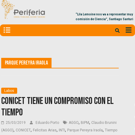
“Lila Lemoine nos va a representar muy bien e
comisión de Ciencia”, Santiago Santurio
Parque Pereyra Iraola
Labos
CONICET tiene un compromiso con el
tiempo
,
,
25/03/2019
Eduardo Porto
AGGO
BIPM
Claudio Brunini
,
,
,
,
,
(AGGO)
CONICET
Felicitas Arias
INTI
Parque Pereyra Iraola
Tiempo