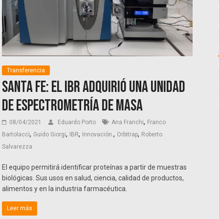
Transferencia
Santa Fe: El IBR adquirió una Unidad
de Espectrometría de Masa
,
08/04/2021
Eduardo Porto
Ana Franchi
Franco
,
,
,
,
,
Bartolacci
Guido Giorgi
IBR
Innovación.
Orbitrap
Roberto
Salvarezza
El equipo permitirá identificar proteínas a partir de muestras
biológicas. Sus usos en salud, ciencia, calidad de productos,
alimentos y en la industria farmacéutica.
Leer más