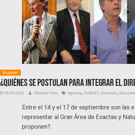
Biopoder
¿Quiénes se postulan para integrar el Dir
,
,
,
09/09/2021
Eduardo Porto
Agrarias
CONICET
Directorio
Eleccion
Entre el 14 y el 17 de septiembre son las
representar al Gran Área de Exactas y Natu
proponen?.