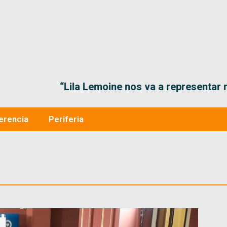
“Lila Lemoine nos va a representar muy bien en
erencia
Periferia