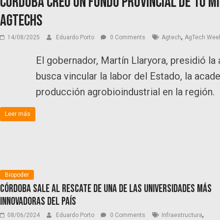
Córdoba creó un fondo provincial de 10 m
AgTechs
,
14/08/2025
Eduardo Porto
0 Comments
Agtech
AgTech Wee
El gobernador, Martín Llaryora, presidió l
busca vincular la labor del Estado, la acad
producción agrobioindustrial en la región.
Leer más
Biopoder
Córdoba sale al rescate de una de las universidades más
innovadoras del país
,
08/06/2024
Eduardo Porto
0 Comments
Infraestructura