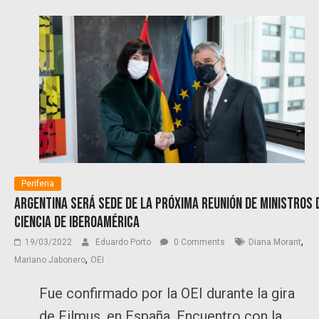
Periferia
Argentina será sede de la próxima reunión de Ministros 
Ciencia de Iberoamérica
,
19/03/2022
Eduardo Porto
0 Comments
Diana Morant
,
Mariano Jabonero
OEI
Fue confirmado por la OEI durante la gira
de Filmus, en España. Encuentro con la