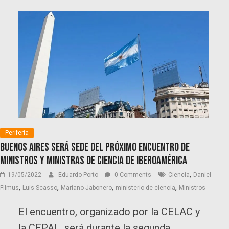
Periferia
Buenos Aires será sede del próximo encuentro de
Ministros y ministras de Ciencia de Iberoamérica
,
19/05/2022
Eduardo Porto
0 Comments
Ciencia
Daniel
,
,
,
,
Filmus
Luis Scasso
Mariano Jabonero
ministerio de ciencia
Ministros
El encuentro, organizado por la CELAC y
la CEPAL, será durante la segunda