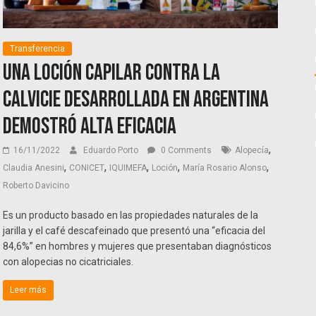
Transferencia
Una loción capilar contra la
calvicie desarrollada en Argentina
demostró alta eficacia
,
16/11/2022
Eduardo Porto
0 Comments
Alopecía
,
,
,
,
,
Claudia Anesini
CONICET
IQUIMEFA
Loción
María Rosario Alonso
Roberto Davicino
Es un producto basado en las propiedades naturales de la
jarilla y el café descafeinado que presentó una “eficacia del
84,6%” en hombres y mujeres que presentaban diagnósticos
con alopecias no cicatriciales.
Leer más