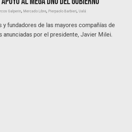
 apoyo al mega DNU del Gobierno
,
,
,
cos Galperin
Mercado Libre
Pierpaolo Barbieri
Ualá
Os y fundadores de las mayores compañías de
anunciadas por el presidente, Javier Milei.