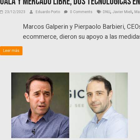
Ualá y Mercado Libre, dos tecnológicas en
,
,
23/12/2023
Eduardo Porto
0 Comments
DNU
Javier Mieli
Mar
Marcos Galperin y Pierpaolo Barbieri, CE
ecommerce, dieron su apoyo a las medidas 
Leer más