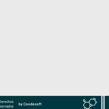
 Derechos
by Coodesoft
servados