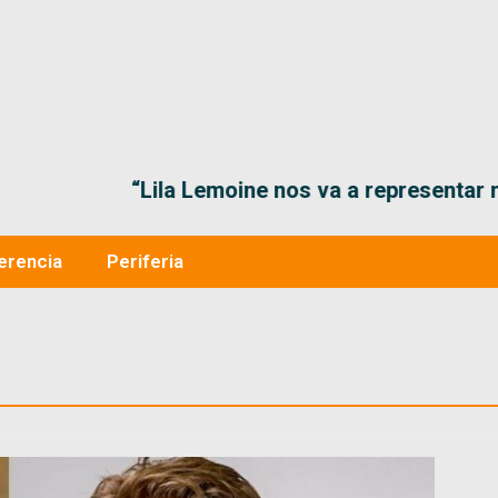
“Lila Lemoine nos va a representar muy bien en
erencia
Periferia