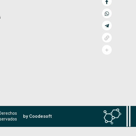
a
 Derechos
by Coodesoft
servados