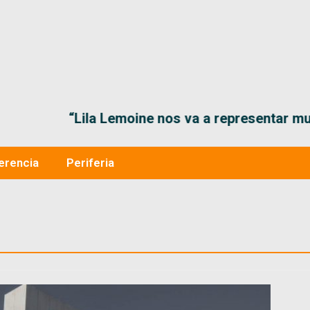
“Lila Lemoine nos va a representar muy bien en
erencia
Periferia