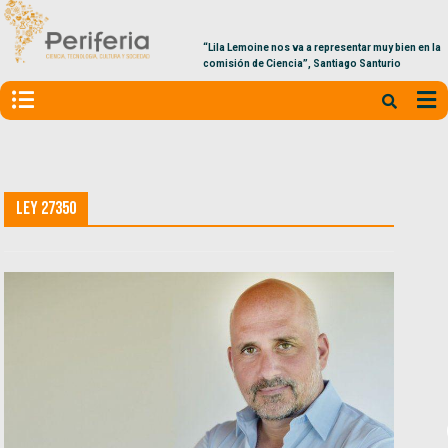
“Lila Lemoine nos va a representar muy bien en la
comisión de Ciencia”, Santiago Santurio
Ley 27350