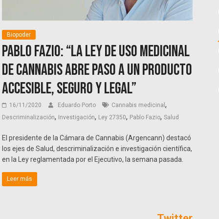
Biopoder
Pablo Fazio: “La Ley de Uso Medicinal
de Cannabis abre paso a un producto
accesible, seguro y legal”
,
16/11/2020
Eduardo Porto
Cannabis medicinal
,
,
,
,
Descriminalización
Investigación
Ley 27350
Pablo Fazio
Salud
El presidente de la Cámara de Cannabis (Argencann) destacó
los ejes de Salud, descriminalización e investigación científica,
en la Ley reglamentada por el Ejecutivo, la semana pasada.
Leer más
Twitter