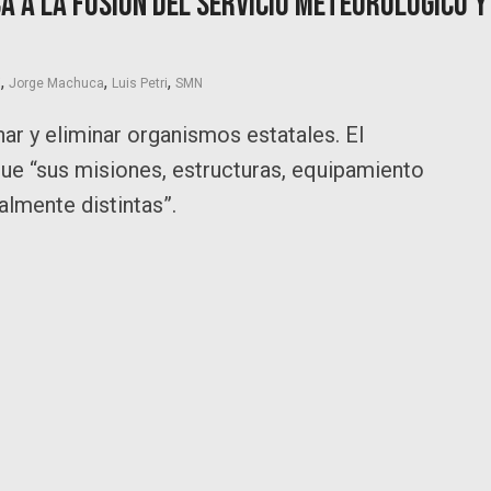
a a la fusión del Servicio Meteorológico y
,
,
,
i
Jorge Machuca
Luis Petri
SMN
nar y eliminar organismos estatales. El
que “sus misiones, estructuras, equipamiento
almente distintas”.