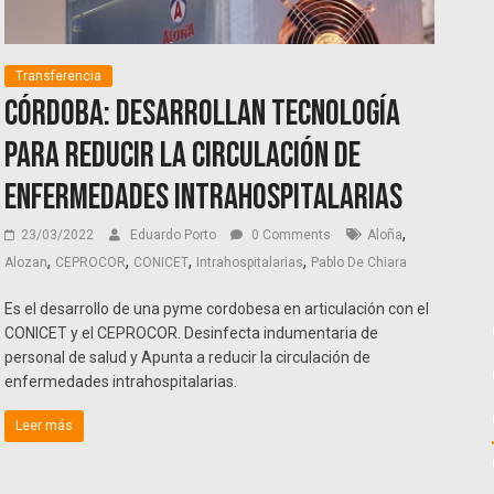
Transferencia
Córdoba: desarrollan tecnología
para reducir la circulación de
enfermedades intrahospitalarias
,
23/03/2022
Eduardo Porto
0 Comments
Aloña
,
,
,
,
Alozan
CEPROCOR
CONICET
Intrahospitalarias
Pablo De Chiara
Es el desarrollo de una pyme cordobesa en articulación con el
CONICET y el CEPROCOR. Desinfecta indumentaria de
personal de salud y Apunta a reducir la circulación de
enfermedades intrahospitalarias.
Leer más