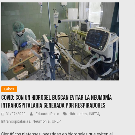
Labos
Covid: con un hidrogel buscan evitar la neumonía
intrahospitalaria generada por respiradores
,
,
31/07/2020
Eduardo Porto
Hidrogeles
INIFTA
,
,
Intrahospitalarias
Neumonía
UNLP
Científicos platenses investigan en hidrogeles que eviten el