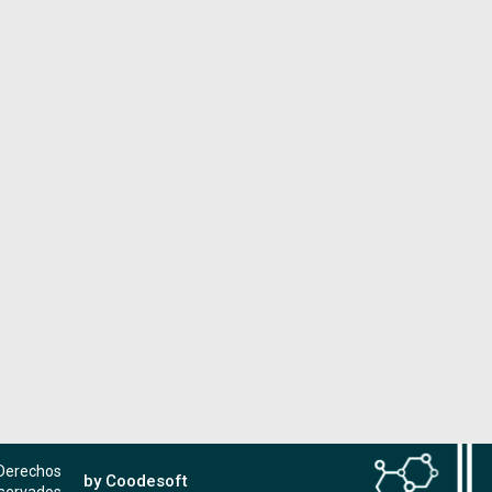
 Derechos
by Coodesoft
servados