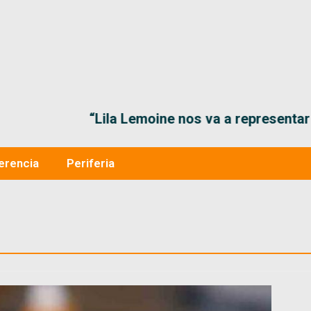
“Lila Lemoine nos va a representar muy bien en
erencia
Periferia